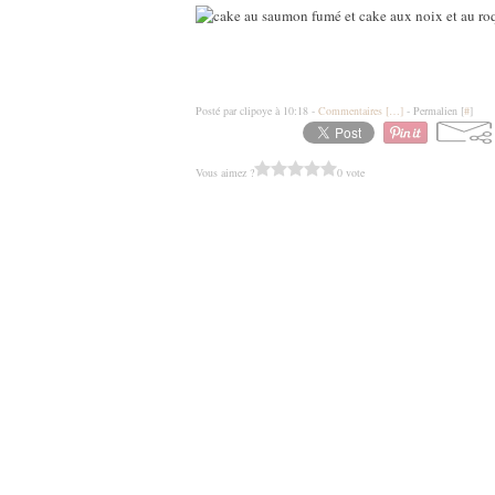
Posté par clipoye à 10:18 -
Commentaires [
…
]
- Permalien [
#
]
Vous aimez ?
0 vote