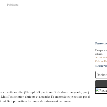
Publicité
Passe-moi
Partager ma 
astuces.
Accueil du 
Créer un bl
Recherc
sur cette recette, j'étais plutôt partie sur l'idée d'une teurgoule, que j
rd.Mais l'association abricots et amandes l'a emportée et je ne suis pas d
t qui était prometteur.Le temps de cuisson est nettement...