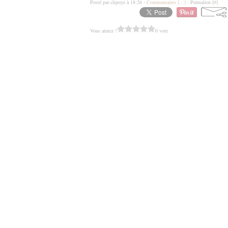
Posté par clipoye à 18:26 -
Commentaires [
…
]
- Permalien [
#
]
Vous aimez ?
0 vote