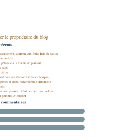
er le propriétaire du blog
récents
scarpone et compote aux fruits frais de saison
 au cook'in
 pétoncle à la fondue de poireaux
s salés
 citron
nd pour ma réunion Demarle (flexipan)
égumes et crabe, sauce pomme-citronnelle
raux
otiron, pomme et lait de coco...au cook'in
x pommes et caramel
s commentaires
s