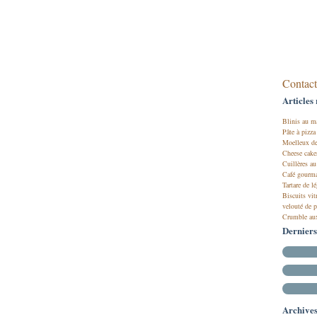
Contact
Articles 
Blinis au ma
Pâte à pizza
Moelleux de
Cheese cake
Cuillères au
Café gourma
Tartare de l
Biscuits vit
velouté de p
Crumble au
Dernier
Archive