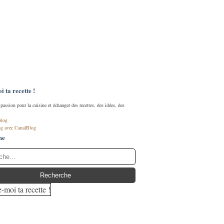
 ta recette !
passion pour la cuisine et échanger des recettes, des idées, des
blog
og avec CanalBlog
he