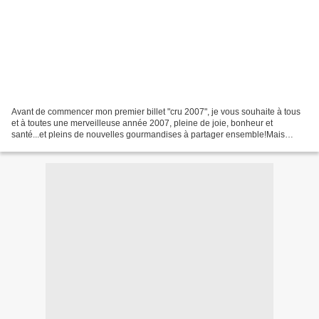
Avant de commencer mon premier billet "cru 2007", je vous souhaite à tous
et à toutes une merveilleuse année 2007, pleine de joie, bonheur et
santé...et pleins de nouvelles gourmandises à partager ensemble!Mais
n'oubliez pas vos bonnes résolutions de...