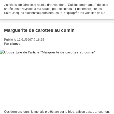
J'ai choisi de faire cette recette (trouvée dans "Cuisine gourmande" de cette
année, mais revisitée à ma sauce) pour le soir du 31 décembre, car les
Saint-Jacques plaisent toujours beaucoup, et qu'après les volailles de Noël,
il fallait penser à un plat...
Marguerite de carottes au cumin
Publié le 12/01/2007 à 16:25
Par
clipoye
Ces derniers jours, je me fais plutôt rare sur le blog, saison gastro...non, non,