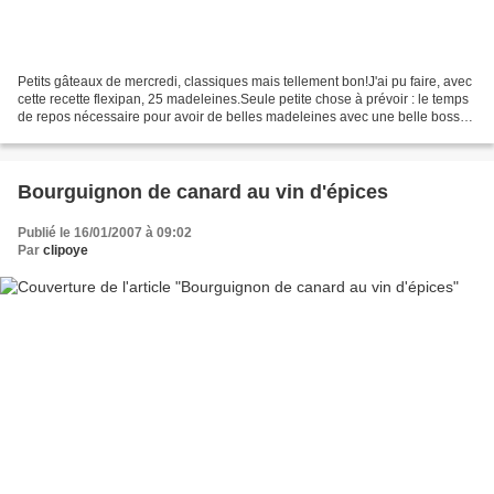
Petits gâteaux de mercredi, classiques mais tellement bon!J'ai pu faire, avec
cette recette flexipan, 25 madeleines.Seule petite chose à prévoir : le temps
de repos nécessaire pour avoir de belles madeleines avec une belle bosse!
150 g de beurre100 g...
Bourguignon de canard au vin d'épices
Publié le 16/01/2007 à 09:02
Par
clipoye