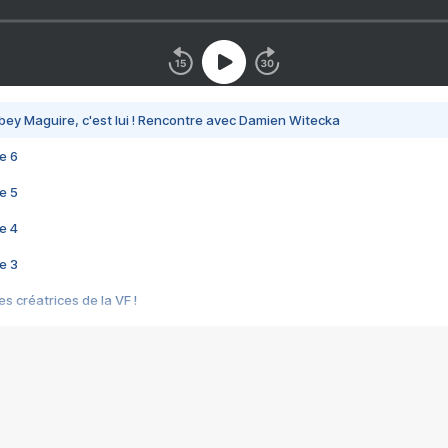
bey Maguire, c'est lui ! Rencontre avec Damien Witecka
e 6
e 5
e 4
e 3
s créatrices de la VF !
e 2
e 1
e Mektoub My Love arrive enfin ! Rencontre avec Shaïn Boumedine et Sal
i : après Toni en famille