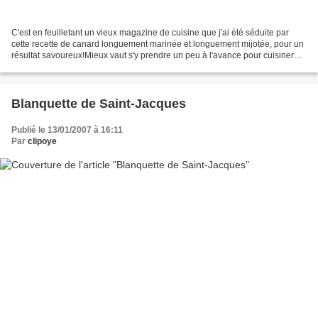
C'est en feuilletant un vieux magazine de cuisine que j'ai été séduite par
cette recette de canard longuement marinée et longuement mijotée, pour un
résultat savoureux!Mieux vaut s'y prendre un peu à l'avance pour cuisiner
ces cuisses, car il faut compter...
Blanquette de Saint-Jacques
Publié le 13/01/2007 à 16:11
Par
clipoye