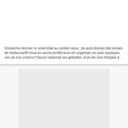
Dimanche dernier, le soleil était au rendez-vous...de quoi donner des envies
de barbecue!Et nous en avons profité pour en organiser un avec quelques
uns de nos voisins.Chacun ramenait ses grillades, et je me suis chargée de
l'accompagnement.Pour varier...