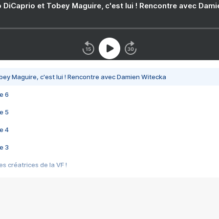
 DiCaprio et Tobey Maguire, c'est lui ! Rencontre avec Dam
bey Maguire, c'est lui ! Rencontre avec Damien Witecka
e 6
e 5
e 4
e 3
s créatrices de la VF !
e 2
e 1
e Mektoub My Love arrive enfin ! Rencontre avec Shaïn Boumedine et Sal