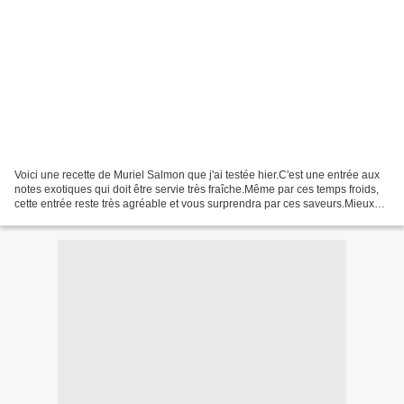
Voici une recette de Muriel Salmon que j'ai testée hier.C'est une entrée aux
notes exotiques qui doit être servie très fraîche.Même par ces temps froids,
cette entrée reste très agréable et vous surprendra par ces saveurs.Mieux
vaut quand-même la préparer...