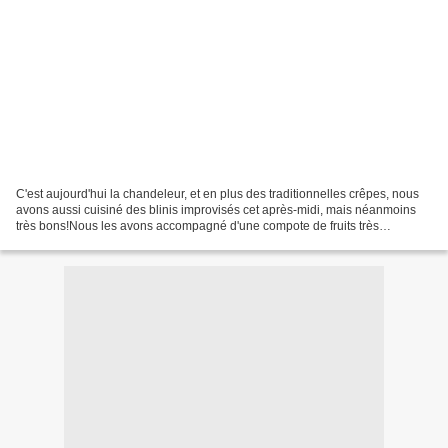
C'est aujourd'hui la chandeleur, et en plus des traditionnelles crêpes, nous
avons aussi cuisiné des blinis improvisés cet après-midi, mais néanmoins
très bons!Nous les avons accompagné d'une compote de fruits très
appréciée des enfants (enfin, presque...