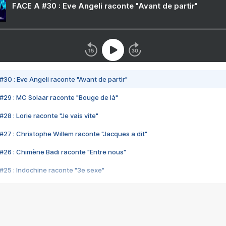
FACE A #30 : Eve Angeli raconte "Avant de partir"
#30 : Eve Angeli raconte "Avant de partir"
#29 : MC Solaar raconte "Bouge de là"
28 : Lorie raconte "Je vais vite"
#27 : Christophe Willem raconte "Jacques a dit"
#26 : Chimène Badi raconte "Entre nous"
#25 : Indochine raconte "3e sexe"
#24 : Zaho raconte "C'est chelou"
#23 : Patrick Bruel raconte "Au café des délices"
#22 : Kyo raconte "Le chemin"